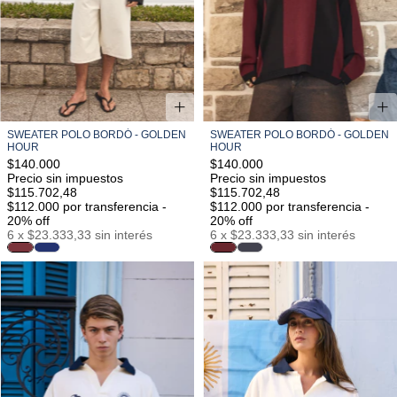
SWEATER POLO BORDÓ - GOLDEN
SWEATER POLO BORDÓ - GOLDEN
HOUR
HOUR
$140.000
$140.000
Precio sin impuestos
Precio sin impuestos
$115.702,48
$115.702,48
$112.000
por transferencia -
$112.000
por transferencia -
20% off
20% off
6
x
$23.333,33
sin interés
6
x
$23.333,33
sin interés
S/M
M/L
L/XL
S/M
M/L
L/XL