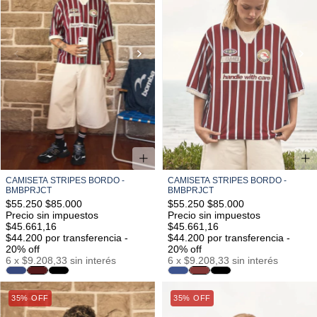
CAMISETA STRIPES BORDO -
CAMISETA STRIPES BORDO -
BMBPRJCT
BMBPRJCT
$55.250
$85.000
$55.250
$85.000
Precio sin impuestos
Precio sin impuestos
$45.661,16
$45.661,16
$44.200
por transferencia -
$44.200
por transferencia -
20% off
20% off
6
x
$9.208,33
sin interés
6
x
$9.208,33
sin interés
35% OFF
S/M
M/L
L/XL
35% OFF
S/M
M/L
L/XL