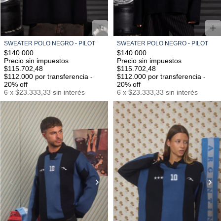
SWEATER POLO NEGRO - PILOT
SWEATER POLO NEGRO - PILOT
$140.000
$140.000
Precio sin impuestos
Precio sin impuestos
$115.702,48
$115.702,48
$112.000
por transferencia -
$112.000
por transferencia -
20% off
20% off
6
x
$23.333,33
sin interés
6
x
$23.333,33
sin interés
S/M
M/L
L/XL
S/M
M/L
L/XL