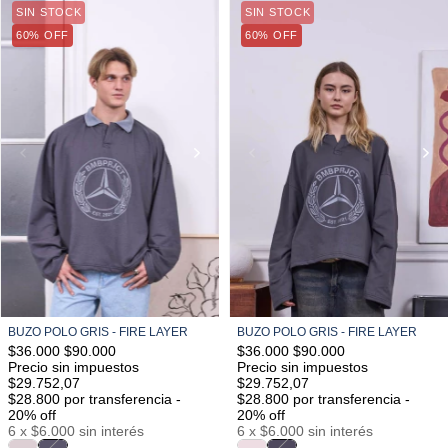
SIN STOCK
S/M
M/L
L/XL
SIN STOCK
S/M
M/L
L/XL
60% OFF
60% OFF
BUZO POLO GRIS - FIRE LAYER
BUZO POLO GRIS - FIRE LAYER
$36.000
$90.000
$36.000
$90.000
Precio sin impuestos
Precio sin impuestos
$29.752,07
$29.752,07
$28.800
por transferencia -
$28.800
por transferencia -
20% off
20% off
6
x
$6.000
sin interés
6
x
$6.000
sin interés