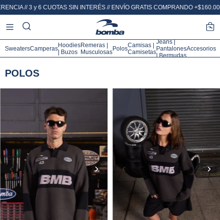
 y 6 CUOTAS SIN INTERÉS // ENVÍO GRATIS COMPRANDO +$160.000
20% OFF 
Jeans |
Hoodies
Remeras |
Camisas |
Sweaters
Camperas
Polos
Pantalones
Accesorios
| Buzos
Musculosas
Camisetas
| Bermudas
POLOS