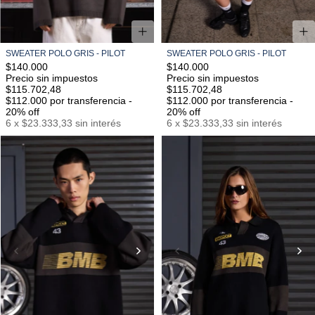
SWEATER POLO GRIS - PILOT
SWEATER POLO GRIS - PILOT
$140.000
$140.000
Precio sin impuestos
Precio sin impuestos
$115.702,48
$115.702,48
$112.000
por transferencia -
$112.000
por transferencia -
20% off
20% off
6
x
$23.333,33
sin interés
6
x
$23.333,33
sin interés
S/M
M/L
L/XL
S/M
M/L
L/XL