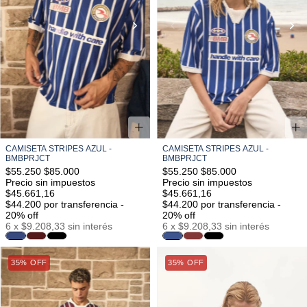
CAMISETA STRIPES AZUL -
CAMISETA STRIPES AZUL -
BMBPRJCT
BMBPRJCT
$55.250
$85.000
$55.250
$85.000
Precio sin impuestos
Precio sin impuestos
$45.661,16
$45.661,16
$44.200
por transferencia -
$44.200
por transferencia -
20% off
20% off
6
x
$9.208,33
sin interés
6
x
$9.208,33
sin interés
35% OFF
S/M
M/L
L/XL
35% OFF
S/M
M/L
L/XL