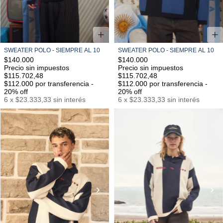
SWEATER POLO - SIEMPRE AL 10
SWEATER POLO - SIEMPRE AL 10
$140.000
$140.000
Precio sin impuestos
Precio sin impuestos
$115.702,48
$115.702,48
$112.000
por transferencia -
$112.000
por transferencia -
20% off
20% off
6
x
$23.333,33
sin interés
6
x
$23.333,33
sin interés
S/M
M/L
L/XL
S/M
M/L
L/XL