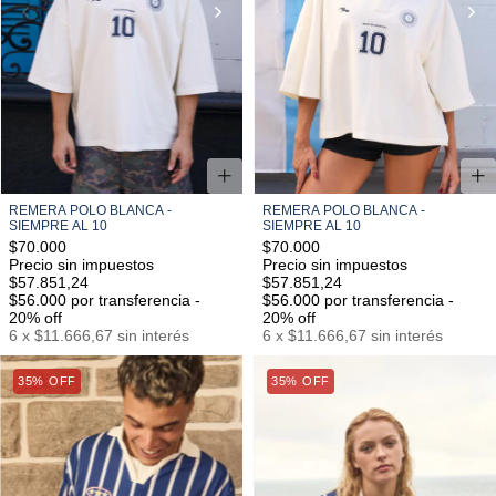
REMERA POLO BLANCA -
REMERA POLO BLANCA -
SIEMPRE AL 10
SIEMPRE AL 10
$70.000
$70.000
Precio sin impuestos
Precio sin impuestos
$57.851,24
$57.851,24
$56.000
por transferencia -
$56.000
por transferencia -
20% off
20% off
6
x
$11.666,67
sin interés
6
x
$11.666,67
sin interés
35% OFF
S/M
L/XL
35% OFF
S/M
L/XL