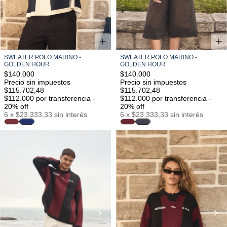
SWEATER POLO MARINO -
SWEATER POLO MARINO -
GOLDEN HOUR
GOLDEN HOUR
$140.000
$140.000
Precio sin impuestos
Precio sin impuestos
$115.702,48
$115.702,48
$112.000
por transferencia -
$112.000
por transferencia -
20% off
20% off
6
x
$23.333,33
sin interés
6
x
$23.333,33
sin interés
S/M
M/L
L/XL
S/M
M/L
L/XL