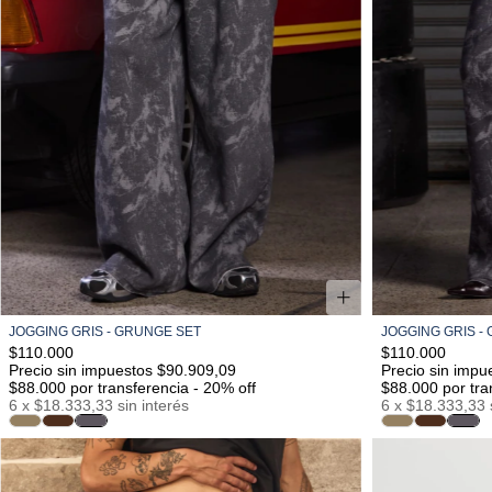
JOGGING GRIS - GRUNGE SET
JOGGING GRIS -
S/M
M/L
L/XL
$110.000
$110.000
Precio sin impuestos $90.909,09
Precio sin impu
$88.000
por transferencia - 20% off
$88.000
por tra
6
x
$18.333,33
sin interés
6
x
$18.333,33