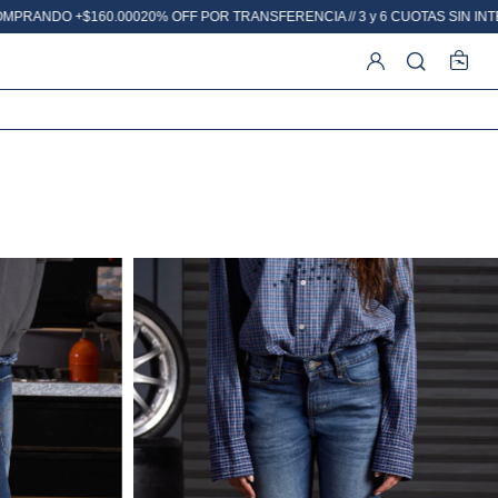
 POR TRANSFERENCIA // 3 y 6 CUOTAS SIN INTERÉS // ENVÍO GRATIS COMP