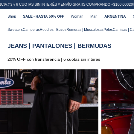
RÉS // ENVÍO GRATIS COMPRANDO +$160.000
20% OFF POR TRANSFERENCIA //
Shop
SALE - HASTA 50% OFF
Woman
Man
ARGENTINA
Sweaters
Camperas
Hoodies | Buzos
Remeras | Musculosas
Polos
Camisas | C
JEANS | PANTALONES | BERMUDAS
20% OFF con transferencia | 6 cuotas sin interés