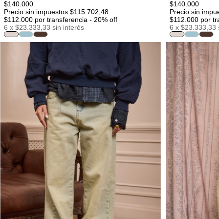
$140.000
$140.000
Precio sin impuestos $115.702,48
Precio sin impu
$112.000
por transferencia - 20% off
$112.000
por tr
6
x
$23.333,33
sin interés
6
x
$23.333,33