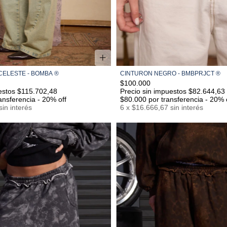
CELESTE - BOMBA ®
CINTURON NEGRO - BMBPRJCT ®️
34
36
38
40
42
44
46
S/M
L/XL
$100.000
estos $115.702,48
Precio sin impuestos $82.644,63
ansferencia - 20% off
$80.000
por transferencia - 20% 
sin interés
6
x
$16.666,67
sin interés