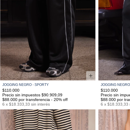
JOGGING NEGRO - SPORTY
JOGGING NEGRO
S/M
M/L
L/XL
$110.000
$110.000
Precio sin impuestos $90.909,09
Precio sin impu
$88.000
por transferencia - 20% off
$88.000
por tra
6
x
$18.333,33
sin interés
6
x
$18.333,33