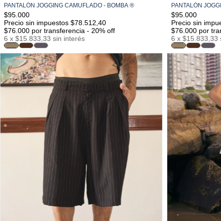
PANTALÓN JOGGING CAMUFLADO - BOMBA ®
PANTALÓN JOGG
S/M
M/L
L/XL
$95.000
$95.000
Precio sin impuestos $78.512,40
Precio sin impu
$76.000
por transferencia - 20% off
$76.000
por tra
6
x
$15.833,33
sin interés
6
x
$15.833,33