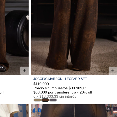
JOGGING MARRON - LEOPARD SET
S/M
M/L
L/XL
$110.000
Precio sin impuestos $90.909,09
off
$88.000
por transferencia - 20% off
6
x
$18.333,33
sin interés