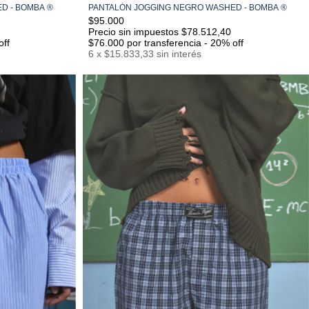
 - BOMBA ®️
PANTALÓN JOGGING NEGRO WASHED - BOMBA ®️
S/M
M/L
L/XL
$95.000
Precio sin impuestos $78.512,40
off
$76.000
por transferencia - 20% off
6
x
$15.833,33
sin interés