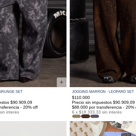
 GRUNGE SET
JOGGING MARRON - LEOPARD SET
S/M
M/L
L/XL
S/M
M/L
L/XL
$110.000
estos $90.909,09
Precio sin impuestos $90.909,09
nsferencia - 20% off
$88.000
por transferencia - 20% 
sin interés
6
x
$18.333,33
sin interés