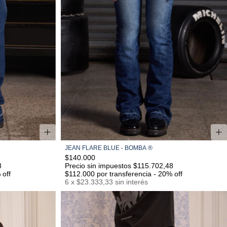
JEAN FLARE BLUE - BOMBA ®
34
36
38
40
42
44
46
$140.000
8
Precio sin impuestos $115.702,48
 off
$112.000
por transferencia - 20% off
6
x
$23.333,33
sin interés