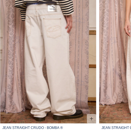
JEAN STRAIGHT CRUDO - BOMBA ®
JEAN STRAIGHT 
34
36
38
40
42
44
46