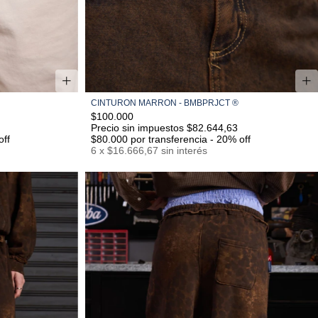
CINTURON MARRON - BMBPRJCT ®️
S/M
L/XL
$100.000
Precio sin impuestos $82.644,63
off
$80.000
por transferencia - 20% off
6
x
$16.666,67
sin interés