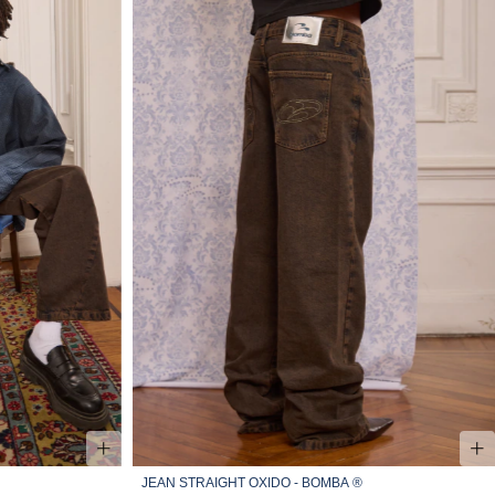
JEAN STRAIGHT OXIDO - BOMBA ®
34
36
38
40
42
44
46