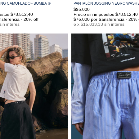
ING CAMUFLADO - BOMBA ®
PANTALÓN JOGGING NEGRO WASHED
S/M
M/L
L/XL
S/M
M/L
L/XL
$95.000
estos $78.512,40
Precio sin impuestos $78.512,40
nsferencia - 20% off
$76.000
por transferencia - 20% 
sin interés
6
x
$15.833,33
sin interés