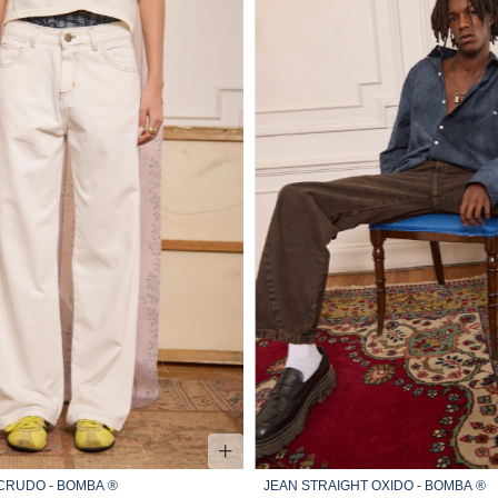
CRUDO - BOMBA ®
JEAN STRAIGHT OXIDO - BOMBA ®
34
36
38
40
42
44
46
34
36
38
40
42
44
46