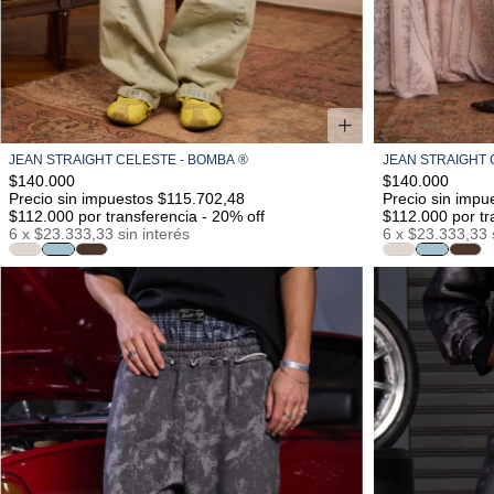
JEAN STRAIGHT CELESTE - BOMBA ®
JEAN STRAIGHT 
34
36
38
40
42
44
46
$140.000
$140.000
Precio sin impuestos $115.702,48
Precio sin impu
$112.000
por transferencia - 20% off
$112.000
por tr
6
x
$23.333,33
sin interés
6
x
$23.333,33