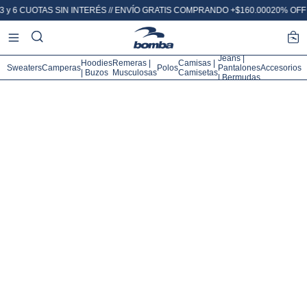
CUOTAS SIN INTERÉS // ENVÍO GRATIS COMPRANDO +$160.000
20% OFF POR T
Jeans |
Hoodies
Remeras |
Camisas |
Sweaters
Camperas
Polos
Pantalones
Accesorios
| Buzos
Musculosas
Camisetas
| Bermudas