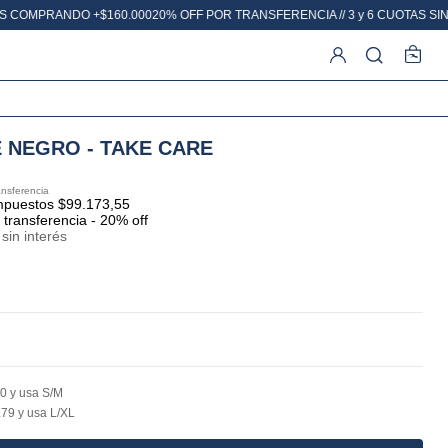
20% OFF POR TRANSFERENCIA // 3 y 6 CUOTAS SIN INTERÉS // ENVÍO GRATI
 NEGRO - TAKE CARE
impuestos $99.173,55
 transferencia - 20% off
sin interés
0 y usa S/M
79 y usa L/XL