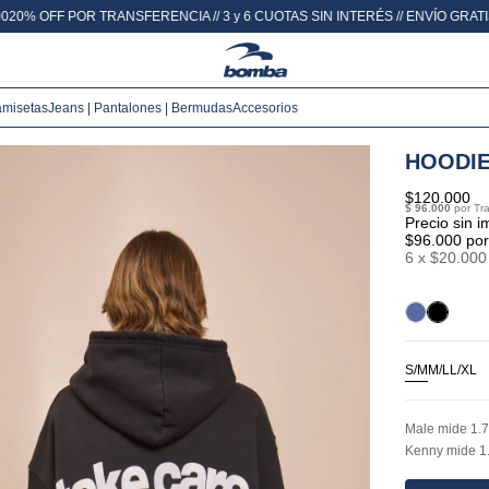
CIA // 3 y 6 CUOTAS SIN INTERÉS // ENVÍO GRATIS COMPRANDO +$160.000
amisetas
Jeans | Pantalones | Bermudas
Accesorios
HOODIE
$120.000
Precio sin 
$96.000
por
6
x
$20.000
S/M
M/L
L/XL
Male mide 1.7
Kenny mide 1.