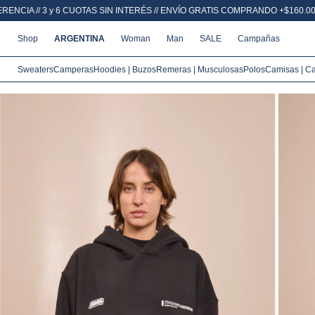
N INTERÉS // ENVÍO GRATIS COMPRANDO +$160.000
20% OFF POR TRANSFEREN
Shop
ARGENTINA
Woman
Man
SALE
Campañas
Sweaters
Camperas
Hoodies | Buzos
Remeras | Musculosas
Polos
Camisas | C